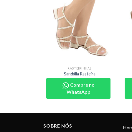
IRINHAS
RASTEIRINHAS
a Rasteira
Sandália Rasteira
pre no
Compre no
sApp
WhatsApp
SOBRE NÓS
Ho